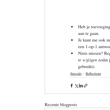
Heb je toevoeging
aan te gaan.
Je kunt me ook ma
een 1-op-1 antwoor
Niets missen? Reg
te wijzigen 
zodat 
gebruikt).
Specials
Reflections
Recente blogposts