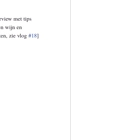
rview met tips 
n wijn en 
en, zie vlog 
#18
]